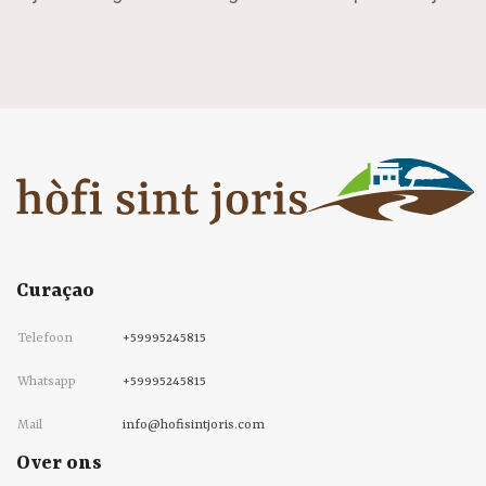
Curaçao
Telefoon
+59995245815
Whatsapp
+59995245815
Mail
info@hofisintjoris.com
Over ons