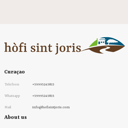
Curaçao
Telefoon
+59995245815
Whatsapp
+59995245815
Mail
info@hofisintjoris.com
About us